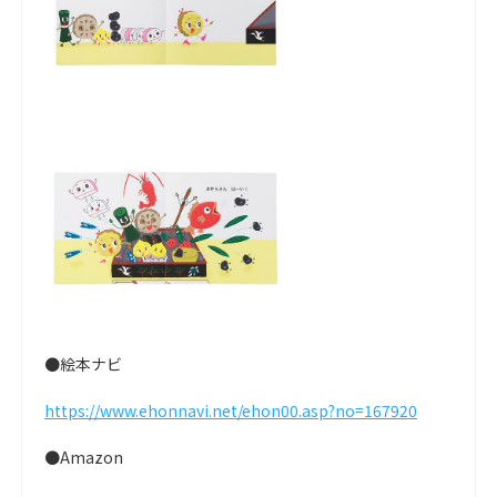
●絵本ナビ
https://www.ehonnavi.net/ehon00.asp?no=167920
●Amazon