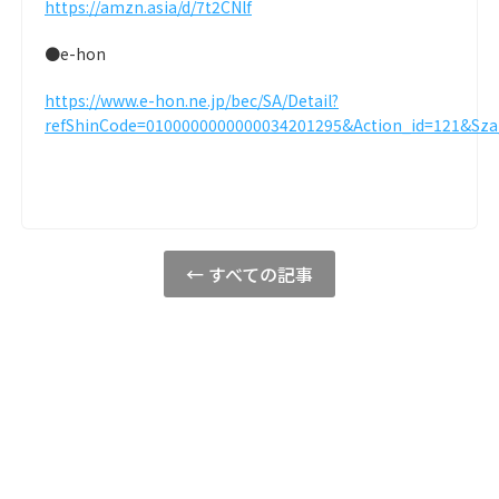
https://amzn.asia/d/7t2CNlf
●e-hon
https://www.e-hon.ne.jp/bec/SA/Detail?
refShinCode=0100000000000034201295&Action_id=121&Sza
← すべての記事