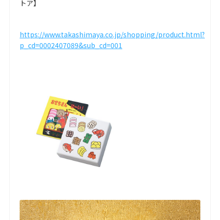
トア】
https://www.takashimaya.co.jp/shopping/product.html?
p_cd=0002407089&sub_cd=001